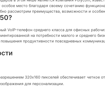
деров в этой нише является компания Polycom, извес
 особое место благодаря своему сочетанию функциона
обно рассмотрим преимущества, возможности и особен
350?
ый VoIP-телефон среднего класса для офисных рабочих
иентированной на потребности малого и среднего бизн
я повышения продуктивности повседневных коммуника
ости
разрешением 320x160 пикселей обеспечивает четкое о
зображения для персонализации.