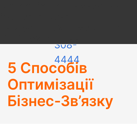
5 способов оптимизации
+7
бизнес-связи: от
виртуальных номеров до
(495)
VoIP-технологий
308-
4444
5 Способів
Оптимізації
Бізнес-Зв’язку