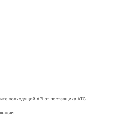
рите подходящий API от поставщика АТС
икации