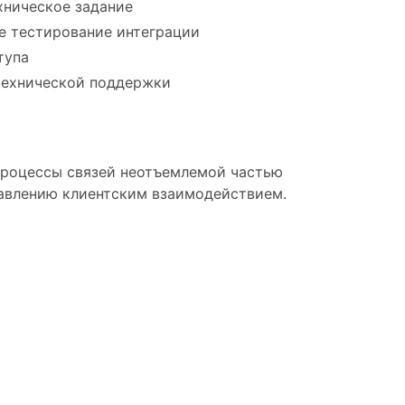
хническое задание
е тестирование интеграции
тупа
технической поддержки
процессы связей неотъемлемой частью
равлению клиентским взаимодействием.