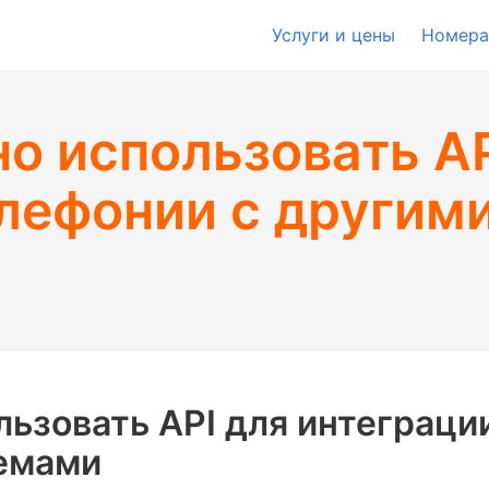
Услуги и цены
Номера
о использовать AP
лефонии с другими
ьзовать API для интеграци
темами