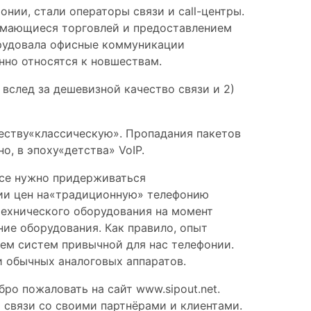
нии, стали операторы связи и call-центры.
нимающиеся торговлей и предоставлением
орудовала офисные коммуникации
енно относятся к новшествам.
вслед за дешевизной качество связи и 2)
ачеству«классическую». Пропадания пакетов
о, в эпоху«детства» VoIP.
осе нужно придерживаться
нии цен на«традиционную» телефонию
технического оборудования на момент
ние оборудования. Как правило, опыт
чем систем привычной для нас телефонии.
и обычных аналоговых аппаратов.
ро пожаловать на сайт www.sipout.net.
а связи со своими партнёрами и клиентами.