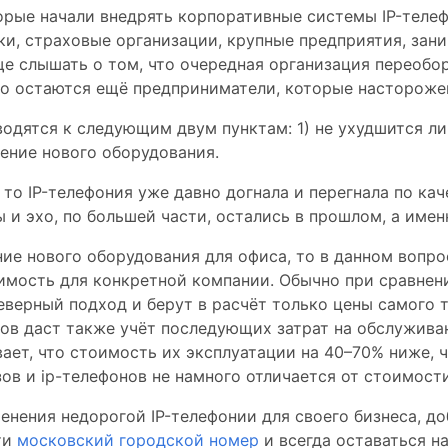
ые начали внедрять корпоративные системы IP-телефо
ки, страховые организации, крупные предприятия, за
аще слышать о том, что очередная организация переоб
днако остаются ещё предприниматели, которые насторож
одятся к следующим двум пунктам: 1) не ухудшится ли 
ение нового оборудования.
, то IP-телефония уже давно догнала и перегнала по к
и эхо, по большей части, остались в прошлом, а именн
ние нового оборудования для офиса, то в данном вопр
имость для конкретной компании. Обычно при сравне
еверный подход и берут в расчёт только цены самого 
ов даст также учёт последующих затрат на обслужива
ает, что стоимость их эксплуатации на 40–70% ниже, 
в и ip-телефонов не намного отличается от стоимост
нения недорогой IP-телефонии для своего бизнеса, доб
ти
московский городской номер
и всегда оставаться н