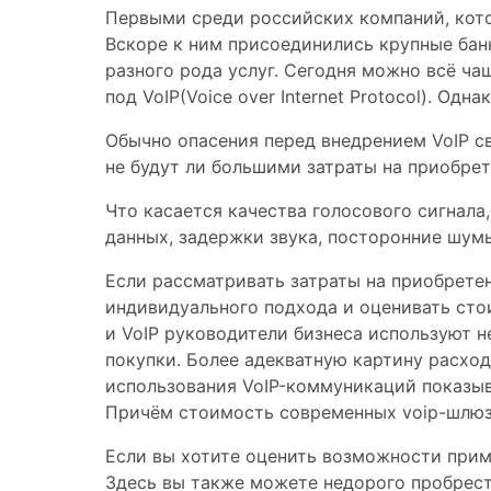
Первыми среди российских компаний, котор
Вскоре к ним присоединились крупные бан
разного рода услуг. Сегодня можно всё ч
под VoIP(Voice over Internet Protocol). О
Обычно опасения перед внедрением VoIP св
не будут ли большими затраты на приобрет
Что касается качества голосового сигнала
данных, задержки звука, посторонние шумы 
Если рассматривать затраты на приобрете
индивидуального подхода и оценивать сто
и VoIP руководители бизнеса используют н
покупки. Более адекватную картину расход
использования VoIP-коммуникаций показыв
Причём стоимость современных voip-шлюзо
Если вы хотите оценить возможности приме
Здесь вы также можете недорого пробрес